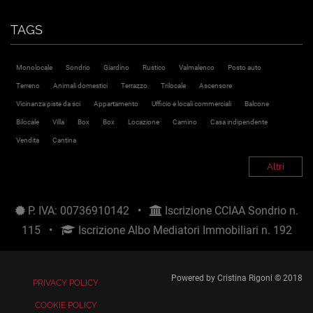
TAGS
Monolocale
Sondrio
Giardino
Rustico
Valmalenco
Posto auto
Terreno
Animali domestici
Terrazzo
Trilocale
Ascensore
Vicinanza piste da sci
Appartamento
Ufficio e locali commerciali
Balcone
Bilocale
Villa
Box
Box
Locazione
Camino
Casa indipendente
Vendita
Cantina
Altri
P. IVA: 00736910142 •
Iscrizione CCIAA Sondrio n.
115 •
Iscrizione Albo Mediatori Immobiliari n. 192
Powered by
Cristina Rigoni
© 2018
PRIVACY POLICY
COOKIE POLICY