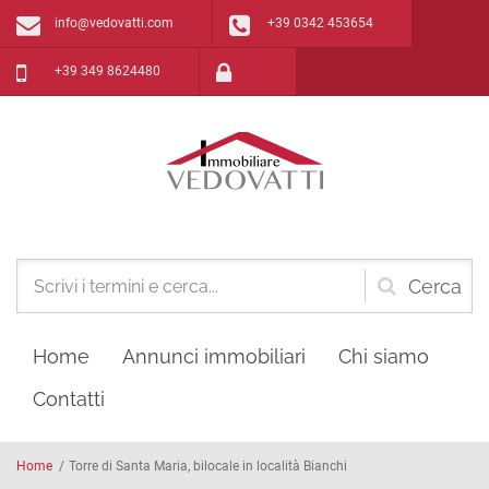
Salta al contenuto principale
info@vedovatti.com
+39 0342 453654
+39 349 8624480
Form
di
Home
Annunci immobiliari
Chi siamo
ricerca
Contatti
Home
/
Torre di Santa Maria, bilocale in località Bianchi