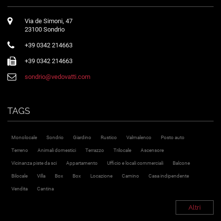
Via de Simoni, 47
23100 Sondrio
+39 0342 214663
+39 0342 214663
sondrio@vedovatti.com
TAGS
Monolocale
Sondrio
Giardino
Rustico
Valmalenco
Posto auto
Terreno
Animali domestici
Terrazzo
Trilocale
Ascensore
Vicinanza piste da sci
Appartamento
Ufficio e locali commerciali
Balcone
Bilocale
Villa
Box
Box
Locazione
Camino
Casa indipendente
Vendita
Cantina
Altri