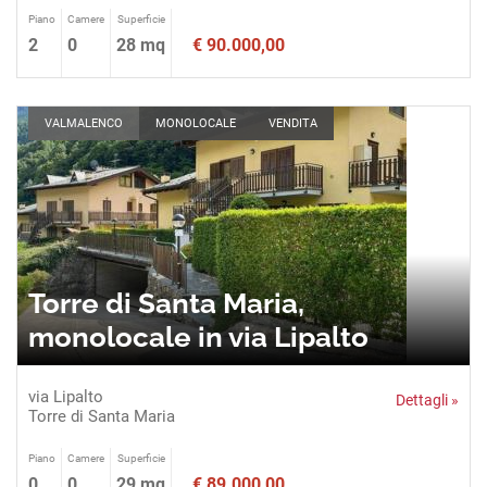
Piano
Camere
Superficie
2
0
28 mq
€ 90.000,00
VALMALENCO
MONOLOCALE
VENDITA
Torre di Santa Maria,
monolocale in via Lipalto
via Lipalto
Dettagli »
Torre di Santa Maria
Piano
Camere
Superficie
0
0
29 mq
€ 89.000,00