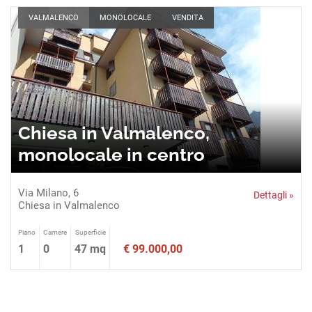
VALMALENCO
MONOLOCALE
VENDITA
Chiesa in Valmalenco,
monolocale in centro
Via Milano, 6
Dettagli »
Chiesa in Valmalenco
Piano
Camere
Superficie
1
0
47 mq
€ 99.000,00