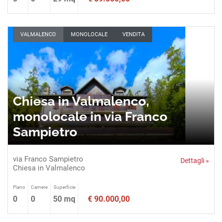
VALMALENCO
MONOLOCALE
VENDITA
Chiesa in Valmalenco,
monolocale in via Franco
Sampietro
via Franco Sampietro
Dettagli »
Chiesa in Valmalenco
Piano
Camere
Superficie
0
0
50 mq
€ 90.000,00