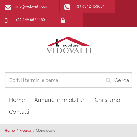
Salta al contenuto principale
info@vedovatti.com
+39 0342 453654
+39 349 8624480
Form
di
Home
Annunci immobiliari
Chi siamo
ricerca
Contatti
Home
/
Ricerca
/
Monolocale