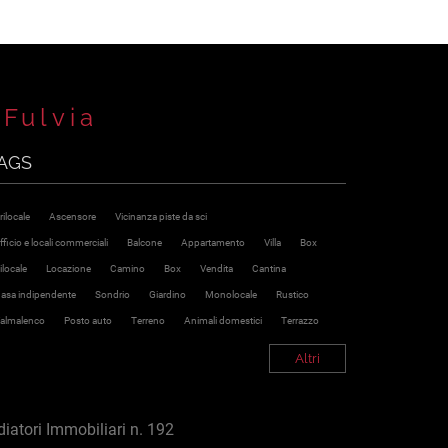
 Fulvia
AGS
rilocale
Ascensore
Vicinanza piste da sci
fficio e locali commerciali
Balcone
Appartamento
Villa
Box
ilocale
Locazione
Camino
Box
Vendita
Cantina
asa indipendente
Sondrio
Giardino
Monolocale
Rustico
almalenco
Posto auto
Terreno
Animali domestici
Terrazzo
Altri
iatori Immobiliari n. 192