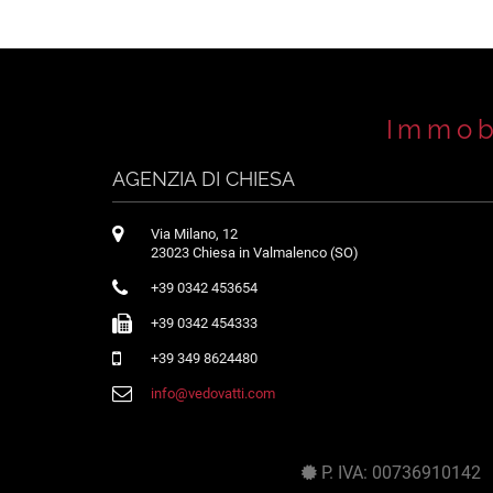
Immobi
AGENZIA DI CHIESA
Via Milano, 12
23023 Chiesa in Valmalenco (SO)
+39 0342 453654
+39 0342 454333
+39 349 8624480
info@vedovatti.com
P. IVA: 0073691014