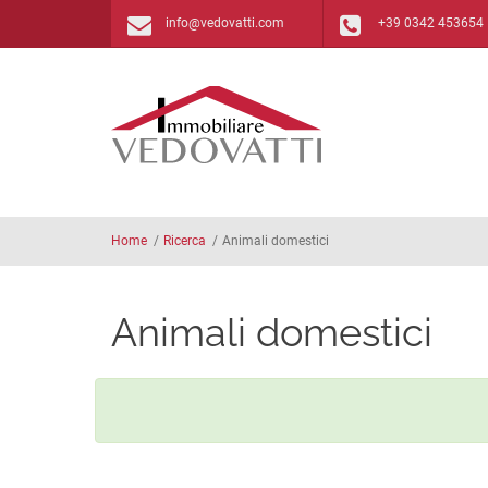
Salta al contenuto principale
info@vedovatti.com
+39 0342 453654
Home
/
Ricerca
/
Animali domestici
Animali domestici