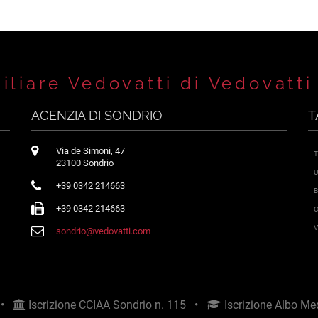
liare Vedovatti di Vedovatti
AGENZIA DI SONDRIO
T
Via de Simoni, 47
T
23100 Sondrio
U
+39 0342 214663
B
+39 0342 214663
C
V
sondrio@vedovatti.com
2 •
Iscrizione CCIAA Sondrio n. 115 •
Iscrizione Albo Med