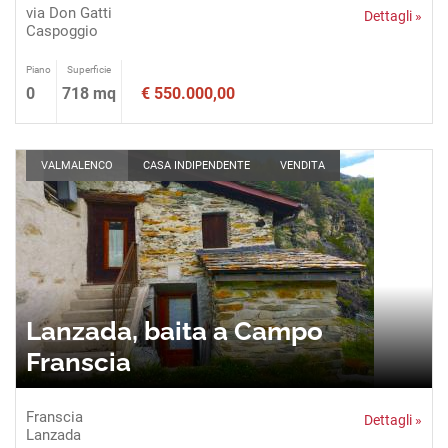
via Don Gatti
Dettagli »
Caspoggio
Piano
Superficie
0
718 mq
€ 550.000,00
VALMALENCO
CASA INDIPENDENTE
VENDITA
Lanzada, baita a Campo
Franscia
Franscia
Dettagli »
Lanzada