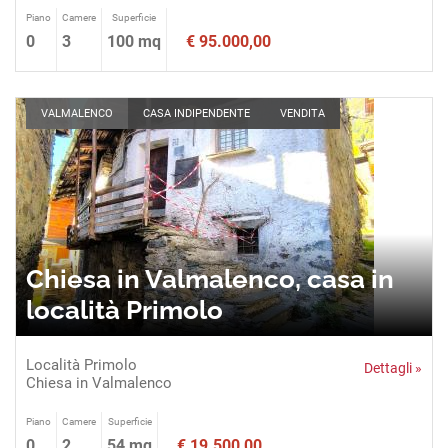
Piano
Camere
Superficie
0
3
100 mq
€ 95.000,00
VALMALENCO
CASA INDIPENDENTE
VENDITA
Chiesa in Valmalenco, casa in
località Primolo
Località Primolo
Dettagli »
Chiesa in Valmalenco
Piano
Camere
Superficie
0
2
54 mq
€ 19.500,00