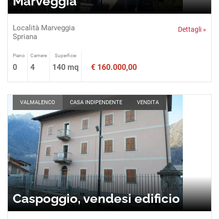
Marveggia
Località Marveggia
Dettagli »
Spriana
Piano
Camere
Superficie
0
4
140 mq
€ 160.000,00
VALMALENCO
CASA INDIPENDENTE
VENDITA
Caspoggio, vendesi edificio