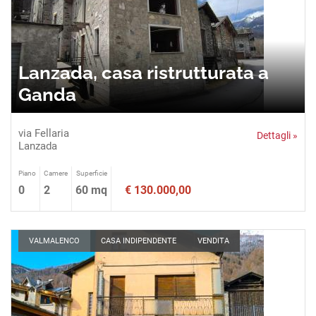
Lanzada, casa ristrutturata a
Ganda
via Fellaria
Dettagli »
Lanzada
Piano
Camere
Superficie
0
2
60 mq
€ 130.000,00
VALMALENCO
CASA INDIPENDENTE
VENDITA