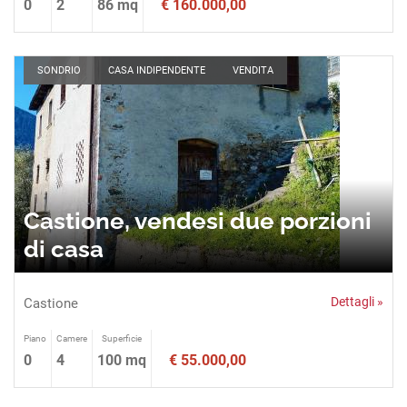
0
2
86 mq
€ 160.000,00
SONDRIO
CASA INDIPENDENTE
VENDITA
Castione, vendesi due porzioni
di casa
Dettagli »
Castione
Piano
Camere
Superficie
0
4
100 mq
€ 55.000,00