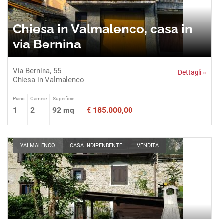
Chiesa in Valmalenco, casa in
via Bernina
Via Bernina, 55
Dettagli »
Chiesa in Valmalenco
Piano
Camere
Superficie
1
2
92 mq
€ 185.000,00
VALMALENCO
CASA INDIPENDENTE
VENDITA