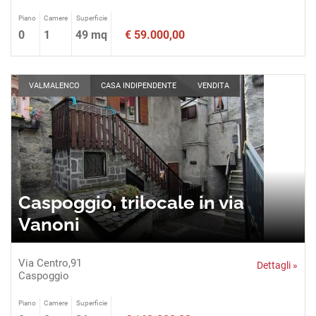
Piano
Camere
Superficie
0
1
49 mq
€ 59.000,00
VALMALENCO
CASA INDIPENDENTE
VENDITA
Caspoggio, trilocale in via
Vanoni
Via Centro,91
Dettagli »
Caspoggio
Piano
Camere
Superficie