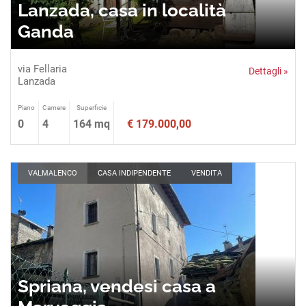
Lanzada, casa in località
Ganda
via Fellaria
Dettagli »
Lanzada
Piano
Camere
Superficie
0
4
164 mq
€ 179.000,00
VALMALENCO
CASA INDIPENDENTE
VENDITA
Spriana, vendesi casa a