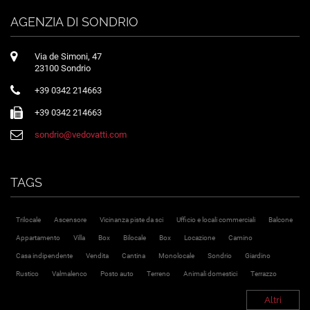
AGENZIA DI SONDRIO
Via de Simoni, 47
23100 Sondrio
+39 0342 214663
+39 0342 214663
sondrio@vedovatti.com
TAGS
Trilocale
Ascensore
Vicinanza piste da sci
Ufficio e locali commerciali
Balcone
Appartamento
Villa
Box
Bilocale
Box
Locazione
Camino
Casa indipendente
Vendita
Cantina
Monolocale
Sondrio
Giardino
Rustico
Valmalenco
Posto auto
Terreno
Animali domestici
Terrazzo
Altri