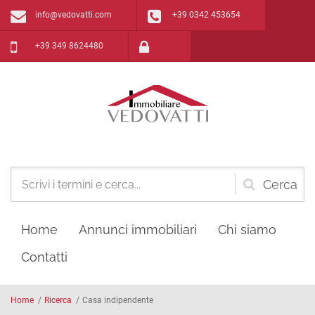
Salta al contenuto principale
info@vedovatti.com
+39 0342 453654
+39 349 8624480
Form
di
Home
Annunci immobiliari
Chi siamo
ricerca
Contatti
Home
/
Ricerca
/
Casa indipendente