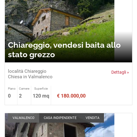
Chiareggio, vendesi baita allo
stato grezzo
località Chiareggio
Dettagli »
Chiesa in Valmalenco
Piano
Camere
Superficie
0
2
120 mq
€ 180.000,00
VALMALENCO
CASA INDIPENDENTE
VENDITA