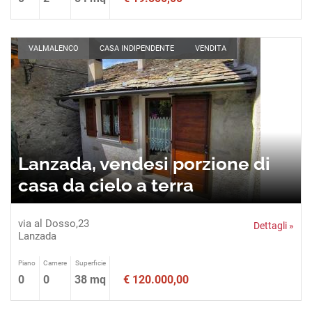
VALMALENCO
CASA INDIPENDENTE
VENDITA
Lanzada, vendesi porzione di
casa da cielo a terra
via al Dosso,23
Dettagli »
Lanzada
Piano
Camere
Superficie
0
0
38 mq
€ 120.000,00