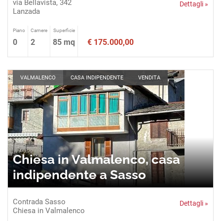
via Bellavista, 342
Dettagli »
Lanzada
Piano
Camere
Superficie
0
2
85 mq
€ 175.000,00
VALMALENCO
CASA INDIPENDENTE
VENDITA
Chiesa in Valmalenco, casa
indipendente a Sasso
Contrada Sasso
Dettagli »
Chiesa in Valmalenco